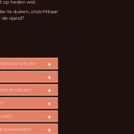
t op heden wist.
dar te duiken, onzichtbaar
 de vijand?
APEROOM SPELEN?
OOM TE SPELEN?
D?
BOUWD?
NIET KAN KOMEN?