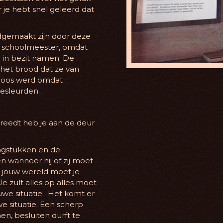
je hebt snel geleerd dat
dgemaakt zijn door deze
de schoolmeester, omdat
ol in bezit namen. De
 het brood dat ze van
boos werd omdat
eesleurden…
eedt heb je aan de deur
aagstukken en de
 wanneer hij of zij moet
it jouw wereld moet je
e zult alles op alles moet
uwe situatie. Het komt er
we situatie. Een scherp
en, besluiten durft te