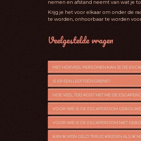
nemen en afstand neemt van wat je to
Krijg je het voor elkaar om onder de ra
te worden, onhoorbaar te worden voor
Veelgestelde vragen
MET HOEVEEL PERSONEN KAN JE DE ESC
IS ER EEN LEEFTIJDSGRENS?
HOE VEEL TIJD KOST HET ME DE ESCAPER
VOOR WIE IS DE ESCAPEROOM GEBOUW
VOOR WIE IS DE ESCAPEROOM NIET GE
KAN IK MIJN GELD TERUG KRIJGEN ALS IK 