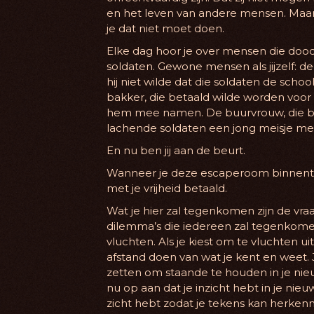
en het leven van andere mensen. Maar 
je dat niet moet doen.
Elke dag hoor je over mensen die doo
soldaten. Gewone mensen als jijzelf: 
hij niet wilde dat die soldaten de scho
bakker, die betaald wilde worden voor
hem mee namen. De buurvrouw, die 
lachende soldaten een jong meisje m
En nu ben jij aan de beurt.
Wanneer je deze escaperoom binnentr
met je vrijheid betaald.
Wat je hier zal tegenkomen zijn de vr
dilemma’s die iedereen zal tegenkomen
vluchten. Als je kiest om te vluchten u
afstand doen van wat je kent en weet. J
zetten om staande te houden in je nie
nu op aan dat je inzicht hebt in je nieu
zicht hebt zodat je tekens kan herkenn