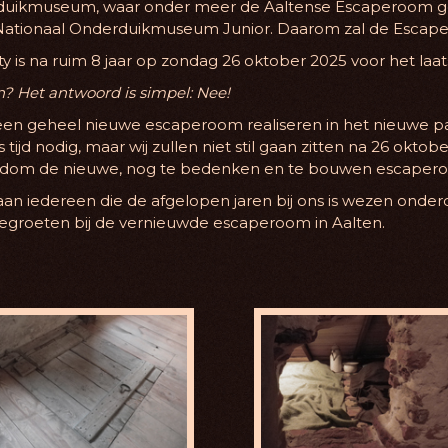
duikmuseum, waar onder meer de Aaltense Escaperoom geves
Nationaal Onderduikmuseum Junior. Daarom zal de Escaper
 is na ruim 8 jaar op zondag 26 oktober 2025 voor het laat
? Het antwoord is simpel: Nee!
n geheel nieuwe escaperoom realiseren in het nieuwe pa
ijd nodig, maar wij zullen niet stil gaan zitten na 26 okto
 rondom de nieuwe, nog te bedenken en te bouwen escaper
 aan iedereen die de afgelopen jaren bij ons is wezen ond
groeten bij de vernieuwde escaperoom in Aalten.