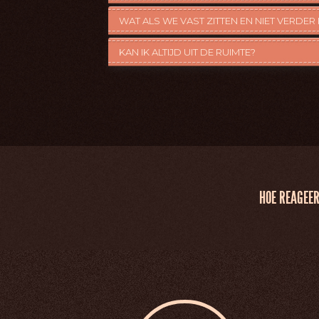
WAT ALS WE VAST ZITTEN EN NIET VERDE
KAN IK ALTIJD UIT DE RUIMTE?
HOE REAGEER 